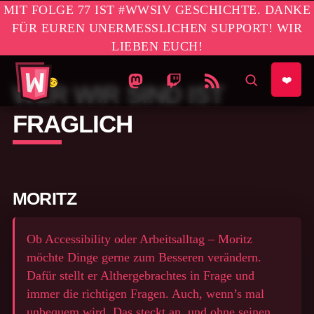
MIT FOLGE 77 IST #WWSIV GESCHICHTE. DANKE
FÜR EUREN UNERMESSLICHEN SUPPORT! WIR
LIEBEN EUCH!
#WWSIV Homepage
WO WIR SIND IST VORNE AUF MAS
WO WIR SIND IST VORNE AU
WO WIR SIND IST VO
AUF SEIT
❤️
WER WIR SIND IST
FRAGLICH
MORITZ
Ob Accessibility oder Arbeitsalltag – Moritz
möchte Dinge gerne zum Besseren verändern.
Dafür stellt er Althergebrachtes in Frage und
immer die richtigen Fragen. Auch, wenn’s mal
unbequem wird. Das steckt an, und ohne seinen