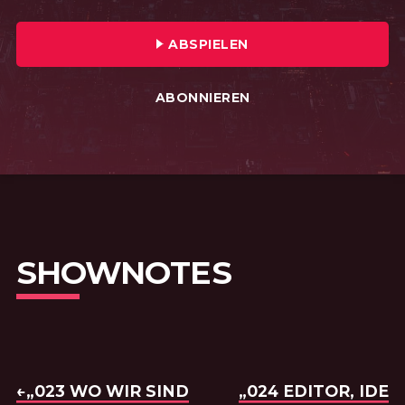
TRAILER · VERÖFFENTLICHT AM: 25
ABSPIELEN
ABONNIEREN
SHOWNOTES
BEITRAGSNAVIGATION
VORHERIGE FOLGE:
←„023 WO WIR SIND
NÄCHSTE FOLGE:
„024 EDITOR, IDE