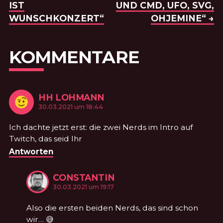
IST
UND CMD, UFO, SVG,
WUNSCHKONZERT“
OHJEMINE“ →
KOMMENTARE
HH LOHMANN
KOMMENTIERTE
am
30.03.2021 um 18:44
Ich dachte jetzt erst: die zwei Nerds im Intro auf
Twitch, das seid Ihr
Antworten
CONSTANTIN
KOMMENTIERTE
am
30.03.2021 um 19:17
Also die ersten beiden Nerds, das sind schon
wir… 😅