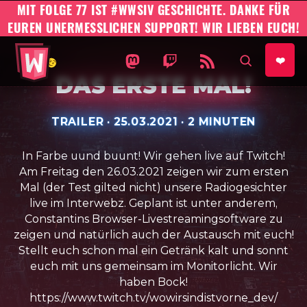
MIT FOLGE 77 IST #WWSIV GESCHICHTE. DANKE FÜR
EUREN UNERMESSLICHEN SUPPORT! WIR LIEBEN EUCH!
#WWSIV Homepage
WO WIR SIND IST VORNE AUF 
WO WIR SIND IST VORNE
WO WIR SIND IST 
AUF SEIT
❤️
DAS ERSTE MAL!
TRAILER
·
VERÖFFENTLICHT AM:
25.03.2021
·
SPIELZEIT:
2 MINUTEN
In Farbe uund buunt! Wir gehen live auf Twitch!
Am Freitag den 26.03.2021 zeigen wir zum ersten
Mal (der Test gilted nicht) unsere Radiogesichter
live im Interwebz. Geplant ist unter anderem,
Constantin
s Browser-Livestreamingsoftware zu
zeigen und natürlich auch der Austausch mit euch!
Stellt euch schon mal ein Getränk kalt und sonnt
euch mit uns gemeinsam im Monitorlicht. Wir
haben Bock!
https://www.twitch.tv/wowirsindistvorne_dev/