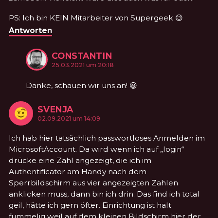
PS: Ich bin KEIN Mitarbeiter von Supergeek 😉
Antworten
CONSTANTIN
KOMMENTIERTE
am
25.03.2021 um 20:18
Danke, schauen wir uns an! 😀
SVENJA
KOMMENTIERTE
am
02.09.2021 um 14:09
Ich hab hier tatsächlich passwortloses Anmelden im
MicrosoftAccount. Da wird wenn ich auf „login“
drücke eine Zahl angezeigt, die ich im
Authentificator am Handy nach dem
Sperrbildschirm aus vier angezeigten Zahlen
anklicken muss, dann bin ich drin. Das find ich total
geil, hätte ich gern öfter. Einrichtung ist halt
fummelig weil auf dem kleinen Bildschirm hier der