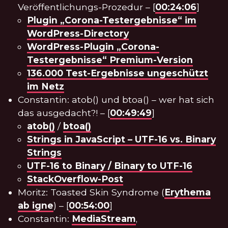
Veröffentlichungs-Prozedur – [
00:24:06
]
Plugin „Corona-Testergebnisse“ im
WordPress-Directory
WordPress-Plugin „Corona-
Testergebnisse“ Premium-Version
136.000 Test-Ergebnisse ungeschützt
im Netz
Constantin: atob() und btoa() – wer hat sich
das ausgedacht?! – [
00:49:49
]
atob()
/
btoa()
Strings in JavaScript – UTF-16 vs. Binary
Strings
UTF-16 to Binary / Binary to UTF-16
StackOverflow-Post
Moritz: Toasted Skin Syndrome (
Erythema
ab igne
) – [
00:54:00
]
Constantin:
MediaStream
,