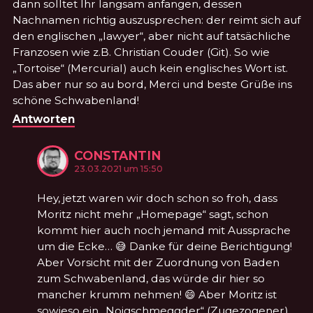
dann solltet Ihr langsam anfangen, dessen
Nachnamen richtig auszusprechen: der reimt sich auf
den englischen „lawyer“, aber nicht auf tatsächliche
Franzosen wie z.B. Christian Couder (Git). So wie
„Tortoise“ (Mercurial) auch kein englisches Wort ist.
Das aber nur so au bord, Merci und beste Grüße ins
schöne Schwabenland!
Antworten
CONSTANTIN
KOMMENTIERTE
am
23.03.2021 um 15:50
Hey, jetzt waren wir doch schon so froh, dass
Moritz nicht mehr „Homepage“ sagt, schon
kommt hier auch noch jemand mit Aussprache
um die Ecke… 😅 Danke für deine Berichtigung!
Aber Vorsicht mit der Zuordnung von Baden
zum Schwabenland, das würde dir hier so
mancher krumm nehmen! 😄 Aber Moritz ist
sowieso ein „Noigschmeggder“ (Zugezogener),