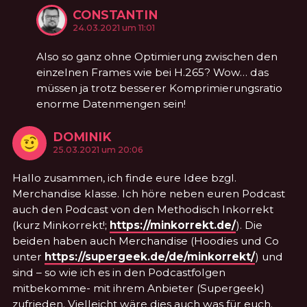
CONSTANTIN
KOMMENTIERTE
am
24.03.2021 um 11:01
Also so ganz ohne Optimierung zwischen den
einzelnen Frames wie bei H.265? Wow… das
müssen ja trotz besserer Komprimierungsratio
enorme Datenmengen sein!
DOMINIK
KOMMENTIERTE
am
25.03.2021 um 20:06
Hallo zusammen, ich finde eure Idee bzgl.
Merchandise klasse. Ich höre neben euren Podcast
auch den Podcast von den Methodisch Inkorrekt
(kurz Minkorrekt!;
https://minkorrekt.de/
). Die
beiden haben auch Merchandise (Hoodies und Co
unter
https://supergeek.de/de/minkorrekt/
) und
sind – so wie ich es in den Podcastfolgen
mitbekomme- mit ihrem Anbieter (Supergeek)
zufrieden. Vielleicht wäre dies auch was für euch.