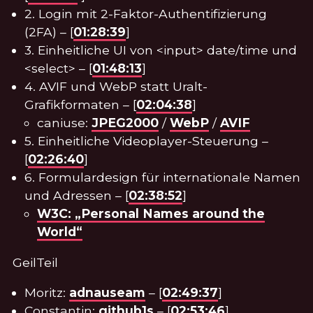
2. Login mit 2-Faktor-Authentifizierung
(2FA) – [
01:28:39
]
3. Einheitliche UI von <input> date/time und
<select> – [
01:48:13
]
4. AVIF und WebP statt Uralt-
Grafikformaten – [
02:04:38
]
caniuse:
JPEG2000
/
WebP
/
AVIF
5. Einheitliche Videoplayer-Steuerung –
[
02:26:40
]
6. Formulardesign für internationale Namen
und Adressen – [
02:38:52
]
W3C: „Personal Names around the
World“
GeilTeil
Moritz:
adnauseam
– [
02:49:37
]
Constantin:
github1s
– [
02:53:46
]