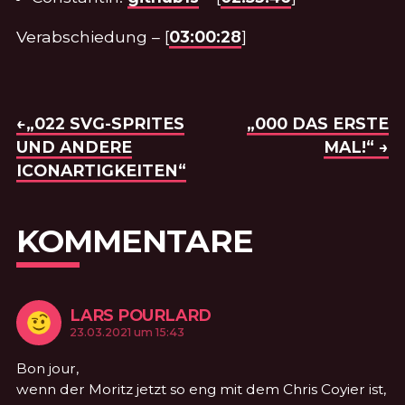
Verabschiedung – [
03:00:28
]
BEITRAGSNAVIGATION
VORHERIGE FOLGE:
←„022 SVG-SPRITES
NÄCHSTE FOLGE:
„000 DAS ERSTE
UND ANDERE
MAL!“ →
ICONARTIGKEITEN“
KOMMENTARE
LARS POURLARD
KOMMENTIERTE
am
23.03.2021 um 15:43
Bon jour,
wenn der Moritz jetzt so eng mit dem Chris Coyier ist,