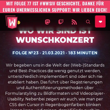
MIT FOLGE 77 IST #WWSIV GESCHICHTE. DANKE FÜR
EUREN UNERMESSLICHEN SUPPORT! WIR LIEBEN EUCH!
#WWSIV Homepage
WO WIR SIND IST VORNE AUF 
WO WIR SIND IST VORNE
WO WIR SIND IST 
AUF SEIT
❤️
WO WIR SIND IST
WUNSCHKONZERT
FOLGE №
23
·
VERÖFFENTLICHT AM:
21.03.2021
·
SPIELZEIT:
183 MINUTEN
Wir begeben uns in die Welt der (Web-)Standards
und Best-Practices die wenig genutzt werden,
unterschiedlich implementiert sind oder sich nie
etabliert haben. Das führt über Registrierungen
und Authentifizierungsmethoden über
Formularstyling zu Bildformaten und Videoplayer-
Usability. Nebenbei zeigen wir euch, wie man per
CSS den Cursor in Regenbogenfarben blinken