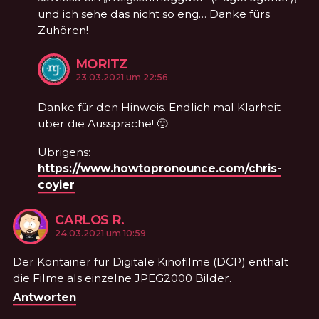
und ich sehe das nicht so eng… Danke fürs
Zuhören!
MORITZ
KOMMENTIERTE
am
23.03.2021 um 22:56
Danke für den Hinweis. Endlich mal Klarheit
über die Aussprache! 🙂
Übrigens:
https://www.howtopronounce.com/chris-
coyier
CARLOS R.
KOMMENTIERTE
am
24.03.2021 um 10:59
Der Kontainer für Digitale Kinofilme (DCP) enthält
die Filme als einzelne JPEG2000 Bilder.
Antworten