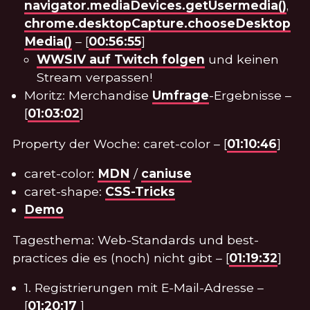
navigator.mediaDevices.getUsermedia()
,
chrome.desktopCapture.chooseDesktop
Media()
– [
00:56:55
]
WWSIV auf Twitch folgen
und keinen
Stream verpassen!
Moritz: Merchandise
Umfrage
-Ergebnisse –
[
01:03:02
]
Property der Woche: caret-color – [
01:10:46
]
caret-color:
MDN
/
caniuse
caret-shape:
CSS-Tricks
Demo
Tagesthema: Web-Standards und best-
practices die es (noch) nicht gibt – [
01:19:32
]
1. Registrierungen mit E-Mail-Adresse –
[
01:20:17
]