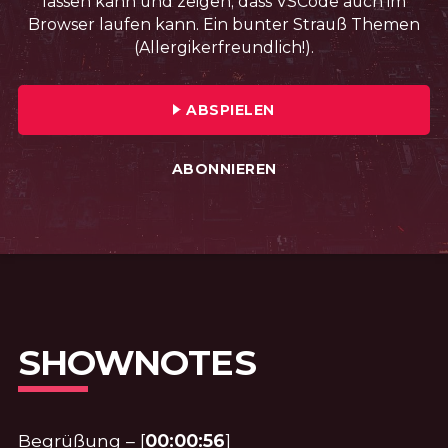
lassen kann und zeigen, dass VSCode auch im
Browser laufen kann. Ein bunter Strauß Themen
(Allergikerfreundlich!).
FOLGE №23 · VERÖFFENTLICHT AM: 
ABSPIELEN
ABONNIEREN
SHOWNOTES
Begrüßung – [
00:00:56
]