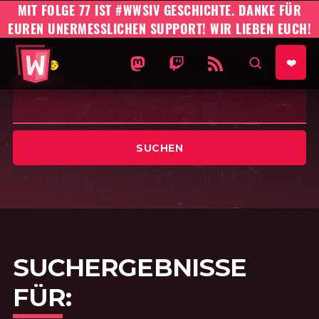
MIT FOLGE 77 IST #WWSIV GESCHICHTE. DANKE FÜR
EUREN UNERMESSLICHEN SUPPORT! WIR LIEBEN EUCH!
#WWSIV Homepage
WO WIR SIND IST VORNE AUF 
WO WIR SIND IST VORNE
WO WIR SIND IST 
AUF SEIT
❤️
SUCHTEXT …
SUCHERGEBNISSE
FÜR: