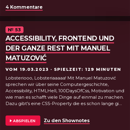
iFrames ohne Reload zu verschieben und lernen mit
4 Kommentare
zu Folge 54 - HTML von a bis z-z III:
welchem Tool man Bilder neu ausleuchten kann.
Tsching·de·ras·sa·bum! 🥁
Episode
№
53
ACCESSIBILITY, FRONTEND UND
DER GANZE REST MIT MANUEL
MATUZOVIĆ
VOM
19.03.2023
· SPIELZEIT: 129 MINUTEN
Lobsteriooo, Lobsteriaaaaa! Mit Manuel Matuzović
sprechen wir über seine Computergeschichte,
Accessibility, HTMLHell, 100DaysOfCss, Motivation und
wie man es schafft viele Dinge auf einmal zu machen.
Dazu gibt’s eine CSS-Property die es schon lange gibt,
aber uns dreien lange unbekannt war und das ganze
Accessibility Toolset von Manuel. Achja. Fast
Zu den Shownotes
von Folge 53 - A
ABSPIELEN
vergessen: 🦞🦞🦞