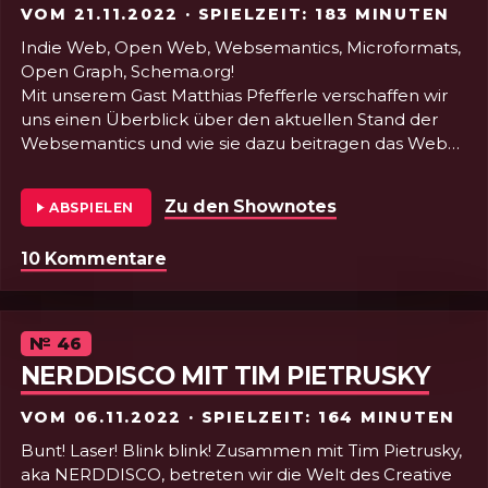
VOM
21.11.2022
· SPIELZEIT: 183 MINUTEN
Indie Web, Open Web, Websemantics, Microformats,
Open Graph, Schema.org!
Mit unserem Gast Matthias Pfefferle verschaffen wir
uns einen Überblick über den aktuellen Stand der
Websemantics und wie sie dazu beitragen das Web
besser zu strukturieren und durchsuchbar zu
machen. Dazu lernen wir, warum die eigene Website
Zu den Shownotes
von Folge 47 - 
ABSPIELEN
immer noch der beste Weg ist im Web zu
publizieren, sprechen über den Twitter-Meltdown +
10 Kommentare
zu Folge 47 - Open Web mit Matthi
Fediverse und zum Abschluss gibt es noch Blasmusik.
Wir hatten Spaß. Und ihr?
Episode
№
46
NERDDISCO MIT TIM PIETRUSKY
VOM
06.11.2022
· SPIELZEIT: 164 MINUTEN
Bunt! Laser! Blink blink! Zusammen mit Tim Pietrusky,
aka NERDDISCO, betreten wir die Welt des Creative