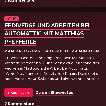
7 Kommentare
zu Folge 62 - HTML VON A BIS Z-Z I
Episode
№
61
FEDIVERSE UND ARBEITEN BEI
AUTOMATTIC MIT MATTHIAS
PFEFFERLE
VOM
24.12.2023
· SPIELZEIT: 120 MINUTEN
Zu Weihnachten eine Folge mit Gast! Mit Matthias
Pfefferle sprechen wir über den aktuellen Stand des
Fediverse, Mastodon, die Arbeit bei Automattic
(WordPress) und sein ActivityPub Plugin. Dazu gibt’s
noch native Input-Switches und eine weihnachtliche
CSS-Farben-Geschichte. Merry X-(HTML)-MAS!
Zu den Shownotes
von Folge 61 - F
ABSPIELEN
2 Kommentare
zu Folge 61 - Fediverse und Arbeite