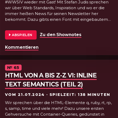
#WWSIV wieder mit Gast! Mit Stefan Judis sprechen
wir über Web Standards, Inspiration und wo er die
immer heißen News für seinen Newsletter her
bekommt. Dazu gibts einen Font mit eingebautem
Syntax-Highlighting und Heimautomatisierung.
Tinkerbell hätte keine zauberhaftere Folge
Zu den Shownotes
von Folge 66 - G
ABSPIELEN
herbeiklamüsern können
Folge 66 - Große und kleine Helfer mit Stefan Judi
Kommentieren
Episode
№
65
HTML VON A BIS Z-Z VI: INLINE
TEXT SEMANTICS (TEIL 2)
VOM
21.07.2024
· SPIELZEIT: 138 MINUTEN
Wir sprechen über die HTML-Elemente q, ruby, rt, rp,
s, samp, time und viele mehr! Dazu unsere ersten
Gehversuche mit Container-Queries, gedünstet in