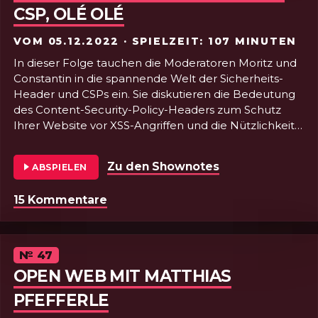
CSP, OLÉ OLÉ
VOM
05.12.2022
· SPIELZEIT: 107 MINUTEN
In dieser Folge tauchen die Moderatoren Moritz und
Constantin in die spannende Welt der Sicherheits-
Header und CSPs ein. Sie diskutieren die Bedeutung
des Content-Security-Policy-Headers zum Schutz
Ihrer Website vor XSS-Angriffen und die Nützlichkeit
der Pseudoklasse :read-write. Aber gerade wenn Sie
denken, Sie hätten alles gehört, kommt das Duo mit
Zu den Shownotes
von Folge 48 - P
ABSPIELEN
einer überraschenden Wendung: Es stellt sich heraus,
dass ihr ganzes technisches Fachwissen nur ein
15 Kommentare
zu Folge 48 - Policy, htaccess & HT
cleverer Trick war, um von der Tatsache abzulenken,
dass sie vergessen haben, ihre eigene Website zu
sichern! Ups.
– Geschrieben von chatGPT, übersetzt mit Deepl.
Episode
№
47
Verrückte Zeiten.
OPEN WEB MIT MATTHIAS
PFEFFERLE