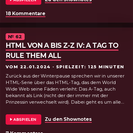
18 Kommentare
zu Folge 63 - HTML von a bis z-z V: 
Episode
№
62
HTML VON A BIS Z-Z IV: A TAG TO
RULE THEM ALL
VOM
22.01.2024
· SPIELZEIT: 125 MINUTEN
Zurück aus der Winterpause sprechen wir in unserer
HTML-Serie über das HTML-Tag, das dem World
Wide Web seine Fäden verleiht: Das A-Tag, auch
bekannt als Link (nicht der der immer mit der
Prinzessin verwechselt wird). Dabei geht es um alle
möglichen bekannten und unbekannten Attribute,
Protokolle (mailto: mit Soße und Scharf), aber auch
Zu den Shownotes
von Folge 62 - 
ABSPIELEN
Barrierefreiheit, Styling und UX. Schärft eure
Schwerter, Kopfhörer auf und rein da!