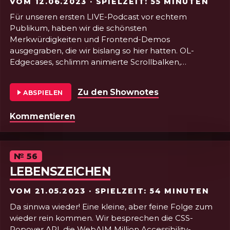
VOM
12.06.2023
· SPIELZEIT: 55 MINUTEN
Für unseren ersten LIVE-Podcast vor echtem
Publikum, haben wir die schönsten
Merkwürdigkeiten und Frontend-Demos
ausgegraben, die wir bislang so hier hatten. OL-
Edgecases, schlimm animierte Scrollbalken,
Selectmenu, Regenbogen-Cursor und was sonst
nebst obligatorischem Gelaber in die knappe Stunde
Zu den Shownotes
von Folge 57 - 
ABSPIELEN
passte, die wir zur Verfügung hatten. Wers visueller
mag, kann sich den Video-Mitschnitt ansehen
Folge 57 - VAR WARS: A New Scope
Kommentieren
(Shownotes).
Eine Sendung für den/die Kenner*in.
Episode
№
56
LEBENSZEICHEN
VOM
21.05.2023
· SPIELZEIT: 54 MINUTEN
Da sinnwa wieder! Eine kleine, aber feine Folge zum
wieder rein kommen. Wir besprechen die CSS-
Popover API, die WebAIM Million Accessibility-