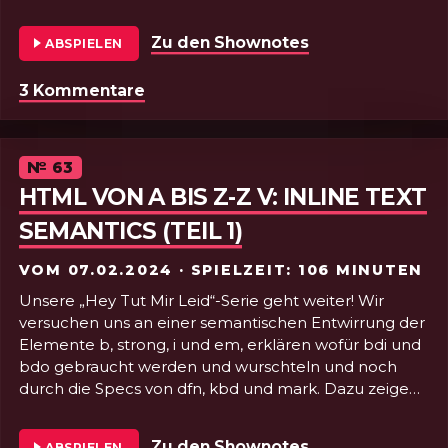
sprechen über die Beyond Tellerrand und die
Gulaschprogrammiernacht, wie man per E-Perso
Zu den Shownotes
von Folge 64 - 
ABSPIELEN
Führungszeugnisse und Meldebescheinigungen
beantragt und Moritz erzählt was er in seinem
3 Kommentare
zu Folge 64 - Something Old, Some
Sabbatical über sich selbst gelernt hat. Dazu erklären
wir noch wie man seinen RSS-Feed stylen kann und
wie das Windows 10 Hintergrundbild gebaut wurde.
Unsere persönlichste Sendung!
Episode
№
63
HTML VON A BIS Z-Z V: INLINE TEXT
SEMANTICS (TEIL 1)
VOM
07.02.2024
· SPIELZEIT: 106 MINUTEN
Unsere „Hey Tut Mir Leid“-Serie geht weiter! Wir
versuchen uns an einer semantischen Entwirrung der
Elemente b, strong, i und em, erklären wofür bdi und
bdo gebraucht werden und wurschteln und noch
durch die Specs von dfn, kbd und mark. Dazu zeigen
noch wir wo man GitHub Repo Statistiken findet. Wir
hören uns wieder im Mai!
Zu den Shownotes
von Folge 63 - HT
ABSPIELEN