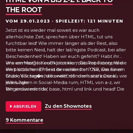
THE ROOT
VOM
29.01.2023
· SPIELZEIT: 121 MINUTEN
Jetzt ist es wieder mal soweit es war auch
allerhöchste Zeit, sprechen über HTML, tut uns
furchtbar leid! Wie immer länger als der Rest, also
bitte keinen Neid, halt der lab’rigste Podcast, bei aller
Bescheidenheit! Haben wir euch gefehlt? Habt ihr
uns vermisst? Ist euch jetzt klar, dass mit Frontend die
Wie ein Merge-Konflikt in einem Git-Repository, Wie
Welt schöner ist? Seid ihr wieder froh? Na, was für ein
ein plötzlicher Error in der schönsten CSP, Die einen
Glück, Wir sagen hallo welt!, denn wir sind zurück!
finden’s Schei�e, die ander’n finden’s stark Genau wie
Wir lungern in Social-Media rum, HTML von a-z, wir
jedes Jahr:
fangen an mit title, base, html und link und head! Die
Wir sind wieder da!
neue Serie hat zum Ziel, HTML und davon viel, und
einmal komplett durch die Spec, von head bis track!
Zu den Shownotes
von Folge 50 - HT
ABSPIELEN
Habt ihr uns vermisst? Haben wir euch gefailt? Habt
ihr heimlich geweint und die Tage gezählt? Ja, wir
9 Kommentare
zu Folge 50 - HTML von a bis z-z I: B
sind zurück – es riecht nach CPU, Wo wir sind ist
vorne, aus Kallsruuuh!