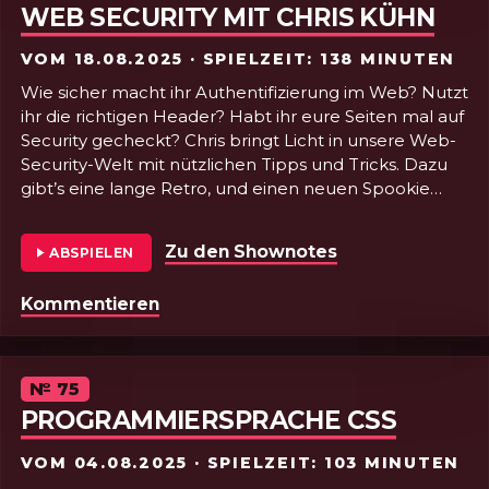
WEB SECURITY MIT CHRIS KÜHN
VOM
18.08.2025
· SPIELZEIT: 138 MINUTEN
Wie sicher macht ihr Authentifizierung im Web? Nutzt
ihr die richtigen Header? Habt ihr eure Seiten mal auf
Security gecheckt? Chris bringt Licht in unsere Web-
Security-Welt mit nützlichen Tipps und Tricks. Dazu
gibt’s eine lange Retro, und einen neuen Spookie
Jingle. Arigato gozaimasu!
Zu den Shownotes
von Folge 76 - W
ABSPIELEN
Folge 76 - Web Security mit Chris Kühn
Kommentieren
Episode
№
75
PROGRAMMIERSPRACHE CSS
VOM
04.08.2025
· SPIELZEIT: 103 MINUTEN