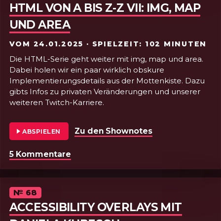
HTML VON A BIS Z-Z VII: IMG, MAP
UND AREA
VOM
24.01.2025
· SPIELZEIT: 102 MINUTEN
Die HTML-Serie geht weiter mit img, map und area.
Dabei holen wir ein paar wirklich obskure
Implementierungsdetails aus der Mottenkiste. Dazu
gibts Infos zu privaten Veränderungen und unserer
weiteren Twitch-Karriere.
Zu den Shownotes
von Folge 69 - 
ABSPIELEN
5 Kommentare
zu Folge 69 - HTML VON A BIS Z-Z VI
Episode
№
68
ACCESSIBILITY OVERLAYS MIT