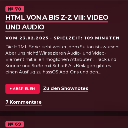
Episode
№
70
HTML VON A BIS Z-Z VIII: VIDEO
UND AUDIO
VOM
23.02.2025
· SPIELZEIT: 109 MINUTEN
Die HTML-Serie zieht weiter, dem Sultan ists wurscht.
Aber uns nicht! Wir sezieren Audio- und Video-
Element mit allen möglichen Attributen, Track und
Source und Soße mit Scharf! Als Beilagen gibt es
einen Ausflug zu hassOS Add-Ons und den
ultimativen Web Standards Battle Rap! Yo!
Zu den Shownotes
von Folge 70 - H
ABSPIELEN
7 Kommentare
zu Folge 70 - HTML VON A BIS Z-Z VI
Episode
№
69