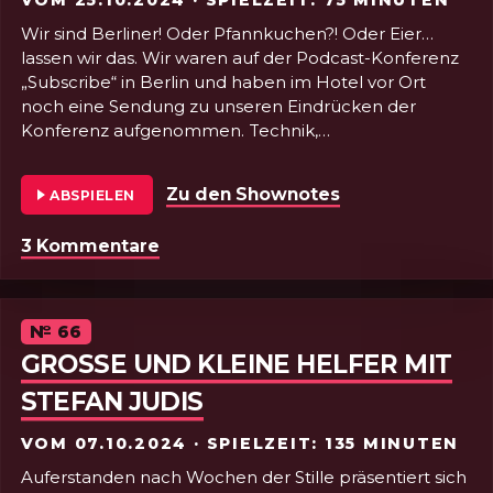
Wir sind Berliner! Oder Pfannkuchen?! Oder Eier…
lassen wir das. Wir waren auf der Podcast-Konferenz
„Subscribe“ in Berlin und haben im Hotel vor Ort
noch eine Sendung zu unseren Eindrücken der
Konferenz aufgenommen. Technik,
Programmiersprachen, PR, Transkripte, Networking
und ermunternde Worte. Alles war dabei. Nächstes
Zu den Shownotes
von Folge 67 - 
ABSPIELEN
mal wieder Frontend. Versprochen!
3 Kommentare
zu Folge 67 - Wir sind zwei Berlin
Episode
№
66
GROSSE UND KLEINE HELFER MIT S
TEFAN JUDIS
VOM
07.10.2024
· SPIELZEIT: 135 MINUTEN
Auferstanden nach Wochen der Stille präsentiert sich