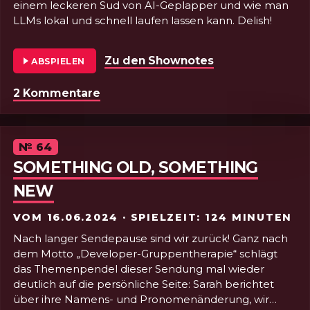
einem leckeren Sud von AI-Geplapper und wie man
LLMs lokal und schnell laufen lassen kann. Delish!
Zu den Shownotes
von Folge 65 - HT
ABSPIELEN
2 Kommentare
zu Folge 65 - HTML von a bis z-z VI: I
Episode
№
64
SOMETHING OLD, SOMETHING
NEW
VOM
16.06.2024
· SPIELZEIT: 124 MINUTEN
Nach langer Sendepause sind wir zurück! Ganz nach
dem Motto „Developer-Gruppentherapie“ schlägt
das Themenpendel dieser Sendung mal wieder
deutlich auf die persönliche Seite: Sarah berichtet
über ihre Namens- und Pronomenänderung, wir