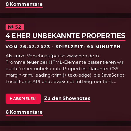
8 Kommentare
zu Folge 53 - Accessibility, Fronte
Episode
№
52
4 EHER UNBEKANNTE PROPERTIES
VOM
26.02.2023
· SPIELZEIT: 90 MINUTEN
Als kurze Verschnaufpause zwischen dem
Trommelfeuer der HTML-Elemente präsentieren wir
euch 4 eher unbekannte Properties. Darunter CSS
margin-trim, leading-trim (+ text-edge), die JavaScript
Local Fonts API und JavaScript Intl.Segmenter().
Dazu gibt es unter anderem unsere Faxnummer und
das Geilteil ist diese Mal etwas zum Rumspielen.
Zu den Shownotes
von Folge 52 - 
ABSPIELEN
Flutschi plutschi bäng bäng!
6 Kommentare
zu Folge 52 - 4 eher unbekannte Pr