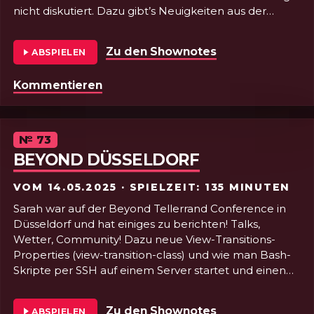
nicht diskutiert. Dazu gibt’s Neuigkeiten aus der
Linux-Welt und frische Features in Moritz‘ QR-Code
Generator. #justfuckingusehtml
Zu den Shownotes
von Folge 74 - 
ABSPIELEN
Folge 74 - HTML VON A BIS Z-Z X: SVG & Math
Kommentieren
Episode
№
73
BEYOND DÜSSELDORF
VOM
14.05.2025
· SPIELZEIT: 135 MINUTEN
Sarah war auf der Beyond Tellerrand Conference in
Düsseldorf und hat einiges zu berichten! Talks,
Wetter, Community! Dazu neue View-Transitions-
Properties (view-transition-class) und wie man Bash-
Skripte per SSH auf einem Server startet und einen
Tipp fürs Sharing großer Dateien. Eine Laberfolge
voller Glück und guter Laune!
Zu den Shownotes
von Folge 73 - 
ABSPIELEN