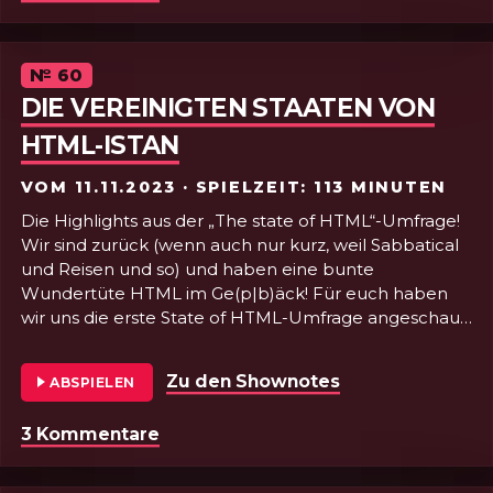
Episode
№
60
DIE VEREINIGTEN STAATEN VON
HTML-ISTAN
VOM
11.11.2023
· SPIELZEIT: 113 MINUTEN
Die Highlights aus der „The state of HTML“-Umfrage!
Wir sind zurück (wenn auch nur kurz, weil Sabbatical
und Reisen und so) und haben eine bunte
Wundertüte HTML im Ge(p|b)äck! Für euch haben
wir uns die erste State of HTML-Umfrage angeschaut
und über unsere Highlights, neue Elemente,
Attribute und APIs gesprochen. Als da wären
Zu den Shownotes
von Folge 60 - D
ABSPIELEN
selectlist, contenteditable=“plaintext-only“,
Akkordeons mit purem HTML, die Popover-API, das
3 Kommentare
zu Folge 60 - Die vereinigten Staat
Model-Element und vieles vieles mehr! Kurz und
knackig, aber zackig! ❤️