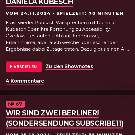
DANIELA KUBESCH
VOM
24.11.2024
· SPIELZEIT: 70 MINUTEN
Es ist wieder Podcast! Wir sprechen mit Daniela
Kubesch über ihre Forschung zu Accessibility
Overlays. Testaufbau, Ablauf, Ergebnisse,
Erkenntnisse, aber auch welche überraschenden
Ergebnisse dabei Zutage traten. Dazu gibt’s einen AI-
Helper der euch hilft dem LLM eurer Wahl Fragen zu
eurem Projekt zu stellen, einen automatischen
Zu den Shownotes
von Folge 68 - A
ABSPIELEN
Website-Accessibility-Scanner (mit Frontend),
weihnachtliche Musik und ein diebisches Browser-
4 Kommentare
zu Folge 68 - Accessibility Overlay
Plugin. Hohoho!
Episode
№
67
WIR SIND ZWEI BERLINER!
(SONDERSENDUNG SUBSCRIBE11)
VOM
25.10.2024
· SPIELZEIT: 75 MINUTEN