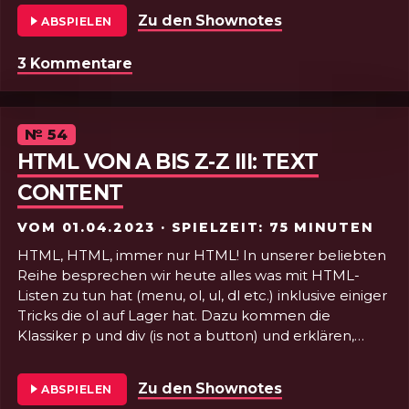
Vorträge bei der bestenWebKonferenzWoGibt™️
Zu den Shownotes
von Folge 55 - 
ABSPIELEN
#klassenfahrt. Hach war das schön ❤️
3 Kommentare
zu Folge 55 - Beyond. #btconf
Episode
№
54
HTML VON A BIS Z-Z III: TEXT
CONTENT
VOM
01.04.2023
· SPIELZEIT: 75 MINUTEN
HTML, HTML, immer nur HTML! In unserer beliebten
Reihe besprechen wir heute alles was mit HTML-
Listen zu tun hat (menu, ol, ul, dl etc.) inklusive einiger
Tricks die ol auf Lager hat. Dazu kommen die
Klassiker p und div (is not a button) und erklären,
warum letzteres nur verwendet werden soll, wenn
einem gar nichts anderes einfällt. Dazu servieren wir
Zu den Shownotes
von Folge 54 - HT
ABSPIELEN
den Termin für unser Hörer*innentreffen, versuchen