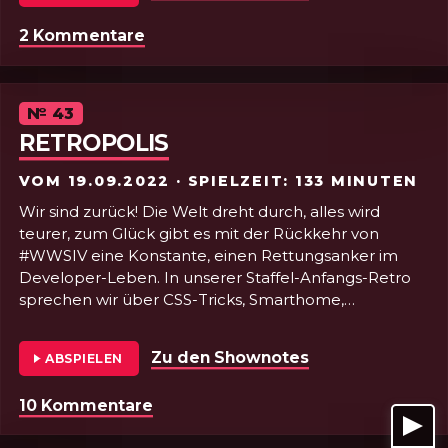
könnt.
2 Kommentare
zu Folge 44 - Aufgemerkt und aufg
Da bleibt kein Web-Stasi-Auge trocken!
Dazu zeigen wir noch, warum das Input-Event das
überlegene aller Form-Events ist und beantworten
die Frage, welche Devtools-Features in welchem
Episode
№
43
Browser zu finden sind.
RETROPOLIS
Observer APIs! Damit werden Sie geholfen!
VOM
19.09.2022
· SPIELZEIT: 133 MINUTEN
Wir sind zurück! Die Welt dreht durch, alles wird
teurer, zum Glück gibt es mit der Rückkehr von
#WWSIV eine Konstante, einen Rettungsanker im
Developer-Leben. In unserer Staffel-Anfangs-Retro
sprechen wir über CSS-Tricks, Smarthome,
Heizthermostate, Solarladegeräte und ganz viel AI-
Bildgenerierung mit DALL-E, Midjourney oder auf
Zu den Shownotes
von Folge 43 - R
ABSPIELEN
dem eigenen Rechner mit Stable Diffusion und
warum wir glauben, dass das so einiges
10 Kommentare
zu Folge 43 - Retropolis
durcheinander wirbeln wird. Ein bunter Strauß an
Themen, viel auch Abseits des Developer-Lebens,