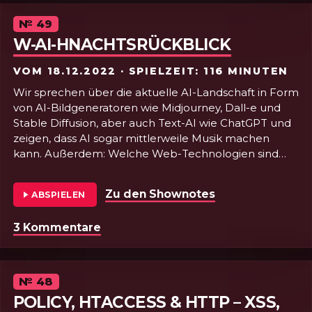
Episode
№
49
W-AI-HNACHTSRÜCKBLICK
VOM
18.12.2022
· SPIELZEIT: 116 MINUTEN
Wir sprechen über die aktuelle AI-Landschaft in Form
von AI-Bildgeneratoren wie Midjourney, Dall-e und
Stable Diffusion, aber auch Text-AI wie ChatGPT und
zeigen, dass AI sogar mittlerweile Musik machen
kann. Außerdem: Welche Web-Technologien sind
neu am Horizont und was kam nicht so richtig in die
Pötte. Dazu resümieren wir über den feuerspeienden
Zu den Shownotes
von Folge 49 - 
ABSPIELEN
Scheiße-Twi(s)tter und geben Empfehlungen, wie
man es im Homeoffice schön kuschlig hat.
3 Kommentare
zu Folge 49 - W-AI-hnachtsrückblic
Die Zukunft ist Pink! 💖
Episode
№
48
POLICY, HTACCESS & HTTP – XSS,