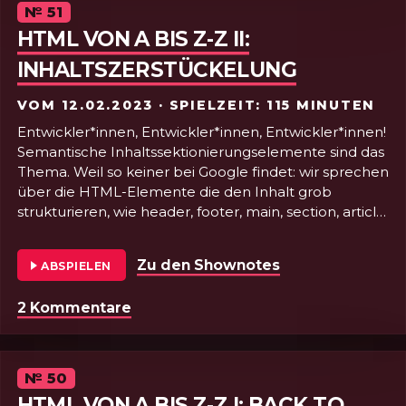
Episode
№
51
HTML VON A BIS Z-Z II:
INHALTSZERSTÜCKELUNG
VOM
12.02.2023
· SPIELZEIT: 115 MINUTEN
Entwickler*innen, Entwickler*innen, Entwickler*innen!
Semantische Inhaltssektionierungselemente sind das
Thema. Weil so keiner bei Google findet: wir sprechen
über die HTML-Elemente die den Inhalt grob
strukturieren, wie header, footer, main, section, article
etc. Dabei geht’s auch mal in die eine oder andere
Untiefen der impliziten roles. Dazu servieren YouTube
Zu den Shownotes
von Folge 51 - HT
ABSPIELEN
CSS-Tutorials und zeigen was man mit der Shape-
Detection API so anstellen kann. Wer in der
2 Kommentare
zu Folge 51 - HTML von a bis z-z II: 
HTMHölle lebt, wird diese Sendung lieben!
Episode
№
50
HTML VON A BIS Z-Z I: BACK TO