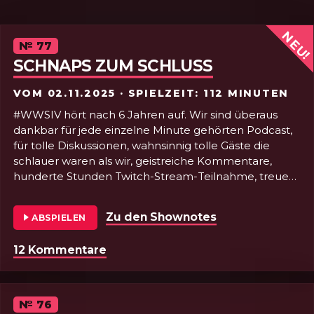
NEU!
Episode
№
77
SCHNAPS ZUM SCHLUSS
VOM
02.11.2025
· SPIELZEIT: 112 MINUTEN
#WWSIV hört nach 6 Jahren auf. Wir sind überaus
dankbar für jede einzelne Minute gehörten Podcast,
für tolle Diskussionen, wahnsinnig tolle Gäste die
schlauer waren als wir, geistreiche Kommentare,
hunderte Stunden Twitch-Stream-Teilnahme, treue
finanzielle Unterstützung und dass so viele so lange
dabei geblieben sind, trotz, dass unsere einzige
Zu den Shownotes
von Folge 77 - 
ABSPIELEN
Regelmäßigkeit die Unregelmäßigkeit war. Wir
haben gemeinsam so viel gelernt, gingen durch
12 Kommentare
zu Folge 77 - Schnaps zum Schluss
unterschiedliche Lebensphasen, DJ-Karrieren, Specs,
Docs, Libraries, Accessibility, UX-Design, Git, und so viel
viel viel mehr! Danke danke danke! ❤️
Macht’s gut und wir sehen uns!
Episode
№
76