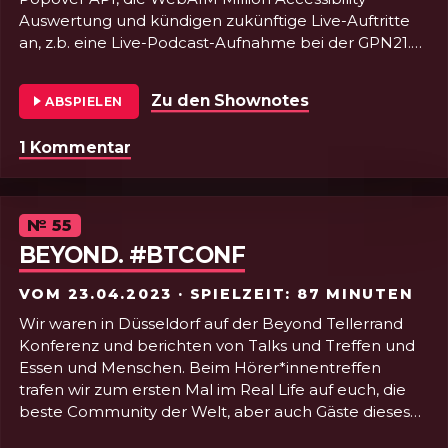
Auswertung und kündigen zukünftige Live-Auftritte
an, z.b. eine Live-Podcast-Aufnahme bei der GPN21.
Aber täuscht euch nicht, wir haben noch Großes vor!
Zu den Shownotes
von Folge 56 - 
ABSPIELEN
1 Kommentar
zu Folge 56 - Lebenszeichen
Episode
№
55
BEYOND. #BTCONF
VOM
23.04.2023
· SPIELZEIT: 87 MINUTEN
Wir waren in Düsseldorf auf der Beyond Tellerrand
Konferenz und berichten von Talks und Treffen und
Essen und Menschen. Beim Hörer*innentreffen
trafen wir zum ersten Mal im Real Life auf euch, die
beste Community der Welt, aber auch Gäste dieses
Podcasts. Dazu gab es nicht zuletzt eine Menge toller