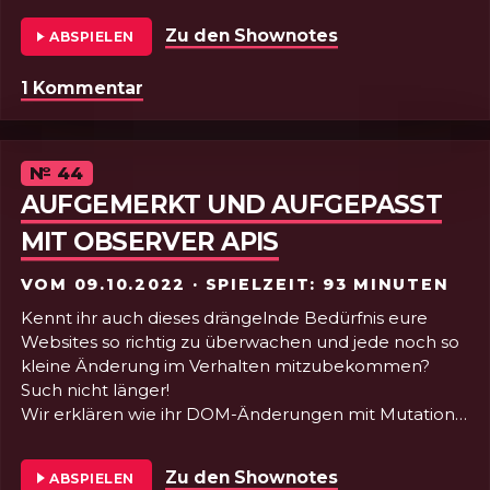
einfachen Trick Google-Font DSGVO Abmahnungen
Zu den Shownotes
von Folge 45 - D
ABSPIELEN
zu vermeiden + Serien und Filmempfehlungen. BÄM!
1 Kommentar
zu Folge 45 - Die blutige Kante von C
Episode
№
44
AUFGEMERKT UND AUFGEPASST
MIT OBSERVER APIS
VOM
09.10.2022
· SPIELZEIT: 93 MINUTEN
Kennt ihr auch dieses drängelnde Bedürfnis eure
Websites so richtig zu überwachen und jede noch so
kleine Änderung im Verhalten mitzubekommen?
Such nicht länger!
Wir erklären wie ihr DOM-Änderungen mit Mutation-
Observern, die Abmessungen von Containern mit
Resize-Observern und die Sichtbarkeit von
Zu den Shownotes
von Folge 44 - 
ABSPIELEN
Elementen mit Intersection-Observern überwachen