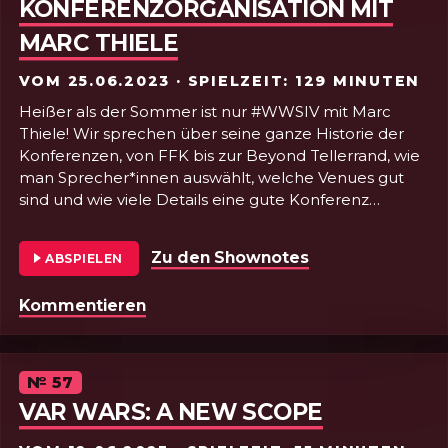
KONFERENZORGANISATION MIT
MARC THIELE
VOM
25.06.2023
· SPIELZEIT: 129 MINUTEN
Heißer als der Sommer ist nur #WWSIV mit Marc
Thiele! Wir sprechen über seine ganze Historie der
Konferenzen, von FFK bis zur Beyond Tellerrand, wie
man Sprecher*innen auswählt, welche Venues gut
sind und wie viele Details eine gute Konferenz
ausmachen. Dazu gibt’s noch Buchtipps, Musik-
Empfehlungen, das prefers-contrast Media-Query
Zu den Shownotes
von Folge 58 - K
ABSPIELEN
und ein geiles Teil. Das alles in nur zwei Stunden. Hot!
Folge 58 - Konferenzorganisation mit Marc Thiele
Kommentieren
Episode
№
57
VAR WARS: A NEW SCOPE