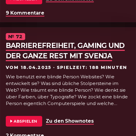
9 Kommentare
zu Folge 73 - Beyond Düsseldorf
Episode
№
72
BARRIEREFREIHEIT, GAMING UND
DER GANZE REST MIT SVENJA
VOM
18.04.2025
· SPIELZEIT: 188 MINUTEN
Wie benutzt eine blinde Person Websites? Wie
entwickelt sie? Was sind übliche Stolpersteine im
Web? Wie träumt eine blinde Person? Wie denkt sie
über Farben, über Typografie? Wie zockt eine blinde
Person eigentlich Computerspiele und welche
Hilfsmittel braucht sie dafür? All das und noch viel
mehr dürften wir die blinde Developerin und Gamerin
Zu den Shownotes
von Folge 72 - B
ABSPIELEN
Svenja fragen! Dabei ging uns eine ganze Lichterkette
auf . Dazu lernen wir noch, wie man im Browser den
2 Kommentare
zu Folge 72 - Barrierefreiheit, Gam