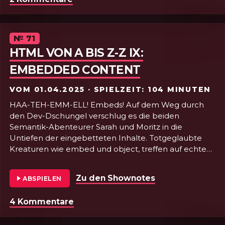
Akkustatus ausliest, und Sarah erzählt vom Leben
jenseits des Codes.
Über drei Stunden mit den lieblichsten Stimmchen
der Tech-Podcast-Welt. Kringelig.
Episode
№
71
HTML VON A BIS Z-Z IX:
EMBEDDED CONTENT
VOM
01.04.2025
· SPIELZEIT: 104 MINUTEN
HAA-TEH-EMM-ELL! Embeds! Auf dem Weg durch
den Dev-Dschungel verschlug es die beiden
Semantik-Abenteurer Sarah und Moritz in die
Untiefen der eingebetteten Inhalte. Totgeglaubte
Kreaturen wie embed und object, treffen auf echte
Klassiker (iframe) und new Kids in Town
(fencedframe). Ein wilder Ritt durch die
Zu den Shownotes
von Folge 71 - 
ABSPIELEN
Vergangenheit, Gegenwart mit einer Prise
Zukunftsmusik. Und seid auch das nächste Mal
4 Kommentare
zu Folge 71 - HTML VON A BIS Z-Z 
wieder dabei, wenn es wieder heißt: Wie man sich
embedded, so liegt man!