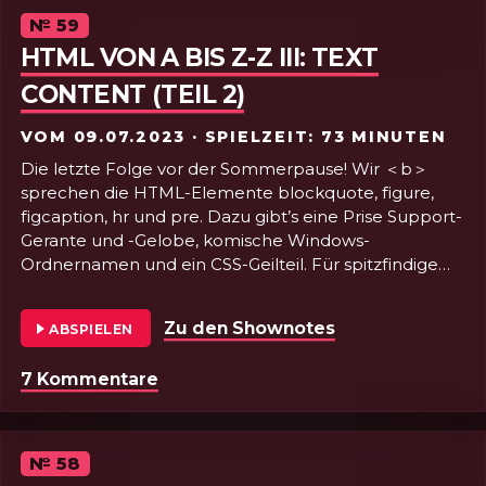
Episode
№
59
HTML VON A BIS Z-Z III: TEXT
CONTENT (TEIL 2)
VOM
09.07.2023
· SPIELZEIT: 73 MINUTEN
Die letzte Folge vor der Sommerpause! Wir ＜b＞
sprechen die HTML-Elemente blockquote, figure,
figcaption, hr und pre. Dazu gibt’s eine Prise Support-
Gerante und -Gelobe, komische Windows-
Ordnernamen und ein CSS-Geilteil. Für spitzfindige
Wortspüle ist es leider zu heiß. Sorry!
Zu den Shownotes
von Folge 59 - HT
ABSPIELEN
7 Kommentare
zu Folge 59 - HTML von a bis z-z III: 
Episode
№
58