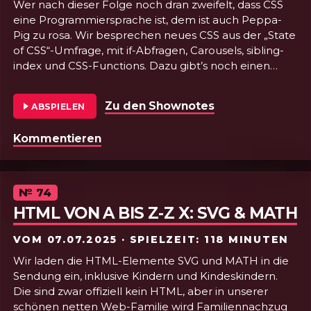
Wer nach dieser Folge noch dran zweifelt, dass CSS
eine Programmiersprache ist, dem ist auch Peppa-
Pig zu rosa. Wir besprechen neues CSS aus der „State
of CSS“-Umfrage, mit if-Abfragen, Carousels, sibling-
index und CSS-Functions. Dazu gibt’s noch einen
HTML-Mastodon-Bot und ein Accessibility
Bookmarklet. Kanpai!
Zu den Shownotes
von Folge 75 - 
ABSPIELEN
Folge 75 - Programmiersprache CSS
Kommentieren
Episode
№
74
HTML VON A BIS Z-Z X: SVG & MATH
VOM
07.07.2025
· SPIELZEIT: 118 MINUTEN
Wir laden die HTML-Elemente SVG und MATH in die
Sendung ein, inklusive Kindern und Kindeskindern.
Die sind zwar offiziell kein HTML, aber in unserer
schönen netten Web-Familie wird Familiennachzug