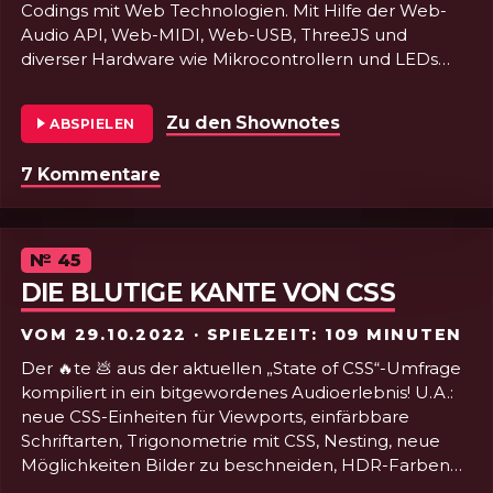
Codings mit Web Technologien. Mit Hilfe der Web-
Audio API, Web-MIDI, Web-USB, ThreeJS und
diverser Hardware wie Mikrocontrollern und LEDs
macht Tim bewegtes Licht zu Musik und vieles mehr!
Im Gespräch gibt er interessante Einblicke in seine
Zu den Shownotes
von Folge 46 - 
ABSPIELEN
Projekte, seinen Workflow und wertvolle Tipps für
alle, die auch mal mit JavaScript LEDs zum blinken
7 Kommentare
zu Folge 46 - NERDDISCO mit Tim P
bringen wollen. Zusätzlich gibt Constantin einen
Einblick in CSS Interaction Media Features und wir
jammen eine Runde auf PLINK!
Piu Piu Piu 🪩
Episode
№
45
DIE BLUTIGE KANTE VON CSS
VOM
29.10.2022
· SPIELZEIT: 109 MINUTEN
Der 🔥te 💩 aus der aktuellen „State of CSS“-Umfrage
kompiliert in ein bitgewordenes Audioerlebnis! U.A.:
neue CSS-Einheiten für Viewports, einfärbbare
Schriftarten, Trigonometrie mit CSS, Nesting, neue
Möglichkeiten Bilder zu beschneiden, HDR-Farben
und vieles vieles mehr! Dazu reichen wir einen