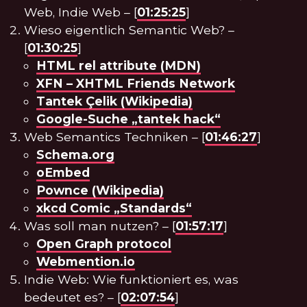
Web, Indie Web – [
01:25:25
]
Wieso eigentlich Semantic Web? –
[
01:30:25
]
HTML rel attribute (MDN)
XFN – XHTML Friends Network
Tantek Çelik (Wikipedia)
Google-Suche „tantek hack“
Web Semantics Techniken – [
01:46:27
]
Schema.org
oEmbed
Pownce (Wikipedia)
xkcd Comic „Standards“
Was soll man nutzen? – [
01:57:17
]
Open Graph protocol
Webmention.io
Indie Web: Wie funktioniert es, was
bedeutet es? – [
02:07:54
]