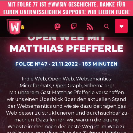
MIT FOLGE 77 IST #WWSIV GESCHICHTE. DANKE FÜR
EUREN UNERMESSLICHEN SUPPORT! WIR LIEBEN EUCH!
#WWSIV Homepage
WO WIR SIND IST VORNE AUF 
WO WIR SIND IST VORNE
WO WIR SIND IST 
AUF SEIT
❤️
OPEN WEB MIT
MATTHIAS PFEFFERLE
FOLGE №
47
·
VERÖFFENTLICHT AM:
21.11.2022
·
SPIELZEIT:
183 MINUTEN
Indie Web, Open Web, Websemantics,
Microformats, Open Graph, Schema.org!
Mit unserem Gast Matthias Pfefferle verschaffen
wir uns einen Überblick über den aktuellen Stand
der Websemantics und wie sie dazu beitragen das
Web besser zu strukturieren und durchsuchbar zu
machen. Dazu lernen wir, warum die eigene
Website immer noch der beste Weg ist im Web zu