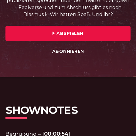
publizieren, sprechen über den Twitter-Meltdown
+ Fediverse und zum Abschluss gibt es noch
Blasmusik. Wir hatten Spaß. Und ihr?
FOLGE №47 · VERÖFFENTLICHT AM: 
ABSPIELEN
ABONNIEREN
SHOWNOTES
Begrüßung – [
00:00:54
]