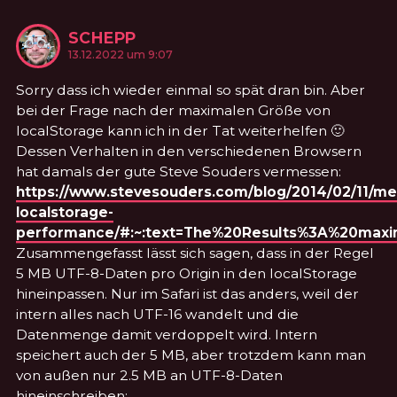
SCHEPP
KOMMENTIERTE
am
13.12.2022 um 9:07
Sorry dass ich wieder einmal so spät dran bin. Aber
bei der Frage nach der maximalen Größe von
localStorage kann ich in der Tat weiterhelfen 🙂
Dessen Verhalten in den verschiedenen Browsern
hat damals der gute Steve Souders vermessen:
https://www.stevesouders.com/blog/2014/02/11/me
localstorage-
performance/#:~:text=The%20Results%3A%20maxi
Zusammengefasst lässt sich sagen, dass in der Regel
5 MB UTF-8-Daten pro Origin in den localStorage
hineinpassen. Nur im Safari ist das anders, weil der
intern alles nach UTF-16 wandelt und die
Datenmenge damit verdoppelt wird. Intern
speichert auch der 5 MB, aber trotzdem kann man
von außen nur 2.5 MB an UTF-8-Daten
hineinschreiben: