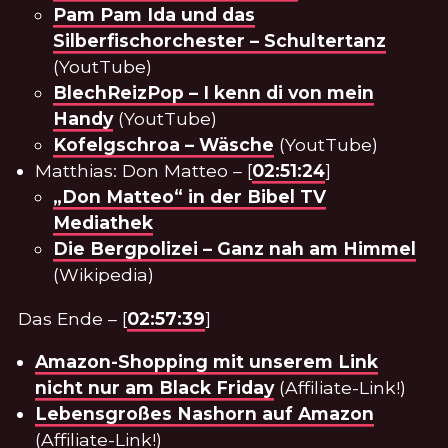
Pam Pam Ida und das
Silberfischorchester – Schultertanz
(YoutTube)
BlechReizPop – I kenn di von mein
Handy
(YoutTube)
Kofelgschroa – Wäsche
(YoutTube)
Matthias: Don Matteo – [
02:51:24
]
„Don Matteo“ in der Bibel TV
Mediathek
Die Bergpolizei – Ganz nah am Himmel
(Wikipedia)
Das Ende – [
02:57:39
]
Amazon-Shopping mit unserem Link
nicht nur am Black Friday
(Affiliate-Link!)
Lebensgroßes Nashorn auf Amazon
(Affiliate-Link!)