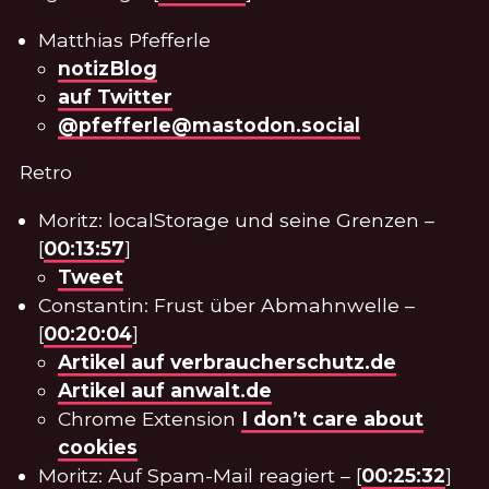
Matthias Pfefferle
notizBlog
auf Twitter
@pfefferle@mastodon.social
Retro
Moritz: localStorage und seine Grenzen –
[
00:13:57
]
Tweet
Constantin: Frust über Abmahnwelle –
[
00:20:04
]
Artikel auf verbraucherschutz.de
Artikel auf anwalt.de
Chrome Extension
I don’t care about
cookies
Moritz: Auf Spam-Mail reagiert – [
00:25:32
]