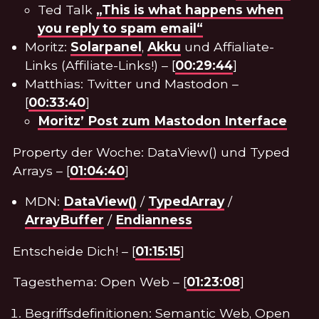
Ted Talk
„This is what happens when
you reply to spam email“
Moritz:
Solarpanel
,
Akku
und Affialiate-
Links (Affiliate-Links!) – [
00:29:44
]
Matthias: Twitter und Mastodon –
[
00:33:40
]
Moritz’ Post zum Mastodon Interface
Property der Woche: DataView() und Typed
Arrays – [
01:04:40
]
MDN:
DataView()
/
TypedArray
/
ArrayBuffer
/
Endianness
Entscheide Dich! – [
01:15:15
]
Tagesthema: Open Web – [
01:23:08
]
Begriffsdefinitionen: Semantic Web, Open