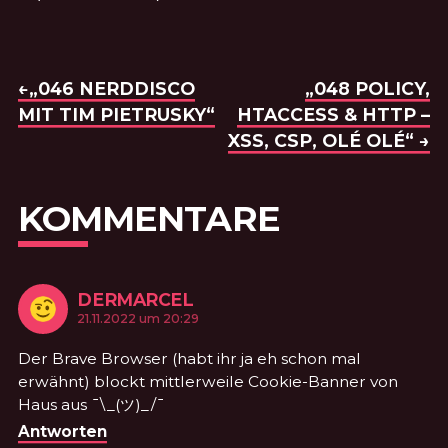
BEITRAGSNAVIGATION
VORHERIGE FOLGE:
←„046 NERDDISCO
NÄCHSTE FOL
„048 POLICY,
MIT TIM PIETRUSKY“
HTACCESS & HTTP –
XSS, CSP, OLÉ OLÉ“ →
KOMMENTARE
DERMARCEL
KOMMENTIERTE
am
21.11.2022 um 20:29
Der Brave Browser (habt ihr ja eh schon mal
erwähnt) blockt mittlerweile Cookie-Banner von
Haus aus ¯\_(ツ)_/¯
Antworten