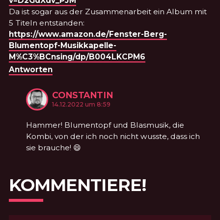
v=D2GdXdv_PJM
Da ist sogar aus der Zusammenarbeit ein Album mit
5 Titeln entstanden:
https://www.amazon.de/Fenster-Berg-
Blumentopf-Musikkapelle-
M%C3%BCnsing/dp/B004LKCPM6
Antworten
CONSTANTIN
KOMMENTIERTE
am
14.12.2022 um 8:59
Hammer! Blumentopf und Blasmusik, die
Kombi, von der ich noch nicht wusste, dass ich
sie brauche! 😄
KOMMENTIERE!