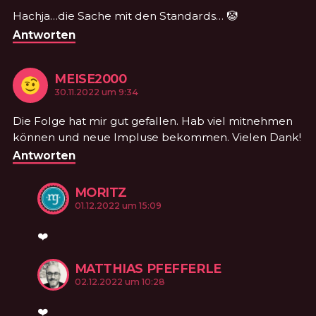
Hachja…die Sache mit den Standards… 🤡
Antworten
MEISE2000
KOMMENTIERTE
am
30.11.2022 um 9:34
Die Folge hat mir gut gefallen. Hab viel mitnehmen
können und neue Impluse bekommen. Vielen Dank!
Antworten
MORITZ
KOMMENTIERTE
am
01.12.2022 um 15:09
❤️
MATTHIAS PFEFFERLE
KOMMENTIER
am
02.12.2022 um 10:28
❤️