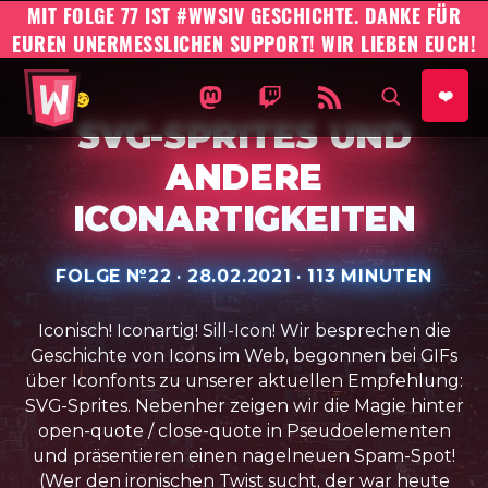
MIT FOLGE 77 IST #WWSIV GESCHICHTE. DANKE FÜR
EUREN UNERMESSLICHEN SUPPORT! WIR LIEBEN EUCH!
#WWSIV Homepage
WO WIR SIND IST VORNE AUF 
WO WIR SIND IST VORNE
WO WIR SIND IST 
AUF SEIT
❤️
SVG-SPRITES UND
ANDERE
ICONARTIGKEITEN
FOLGE №
22
·
VERÖFFENTLICHT AM:
28.02.2021
·
SPIELZEIT:
113 MINUTEN
Iconisch! Iconartig! Sill-Icon! Wir besprechen die
Geschichte von Icons im Web, begonnen bei GIFs
über Iconfonts zu unserer aktuellen Empfehlung:
SVG-Sprites. Nebenher zeigen wir die Magie hinter
open-quote / close-quote in Pseudoelementen
und präsentieren einen nagelneuen Spam-Spot!
(Wer den ironischen Twist sucht, der war heute