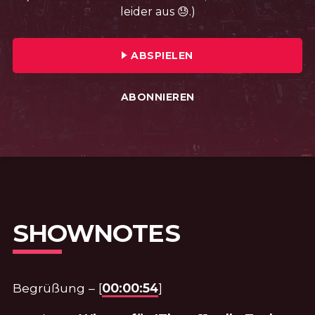
leider aus 😓.)
FOLGE №22 · VERÖFFENTLICHT AM: 
ABSPIELEN
ABONNIEREN
SHOWNOTES
Begrüßung – [
00:00:54
]