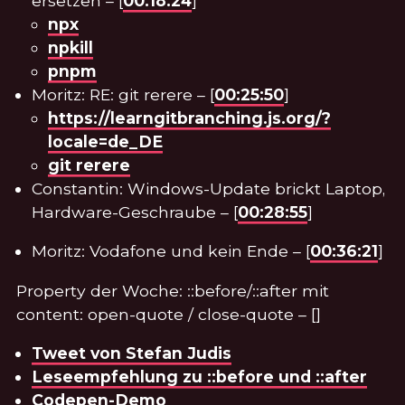
ersetzen – [
00:18:24
]
npx
npkill
pnpm
Moritz: RE: git rerere – [
00:25:50
]
https://learngitbranching.js.org/?
locale=de_DE
git rerere
Constantin: Windows-Update brickt Laptop,
Hardware-Geschraube – [
00:28:55
]
Moritz: Vodafone und kein Ende – [
00:36:21
]
Property der Woche: ::before/::after mit
content: open-quote / close-quote – []
Tweet von Stefan Judis
Leseempfehlung zu ::before und ::after
Codepen-Demo