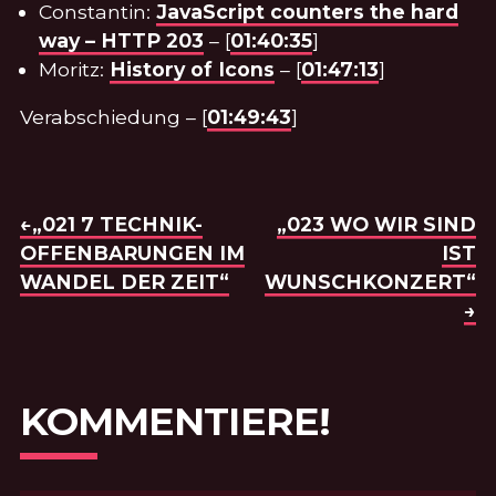
Constantin:
JavaScript counters the hard
way – HTTP 203
– [
01:40:35
]
Moritz:
History of Icons
– [
01:47:13
]
Verabschiedung – [
01:49:43
]
BEITRAGSNAVIGATION
VORHERIGE FOLGE:
←„021 7 TECHNIK-
NÄCHSTE FOLGE:
„023 WO WIR SIND
OFFENBARUNGEN IM
IST
WANDEL DER ZEIT“
WUNSCHKONZERT“
→
KOMMENTIERE!