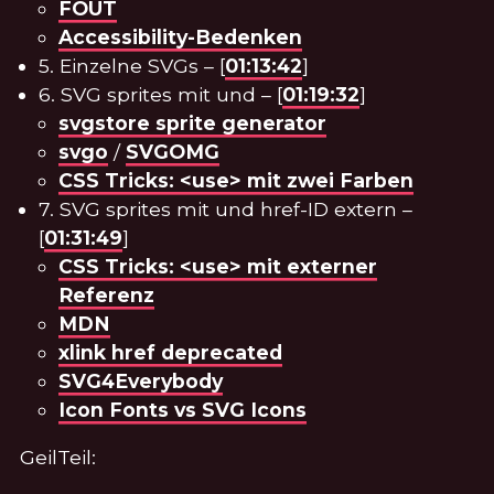
FOUT
Accessibility-Bedenken
5. Einzelne SVGs – [
01:13:42
]
6. SVG sprites mit
und
– [
01:19:32
]
svgstore sprite generator
svgo
/
SVGOMG
CSS Tricks: <use> mit zwei Farben
7. SVG sprites mit
und href-ID extern –
[
01:31:49
]
CSS Tricks: <use> mit externer
Referenz
MDN
xlink href deprecated
SVG4Everybody
Icon Fonts vs SVG Icons
GeilTeil: