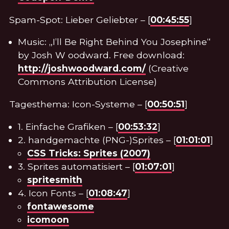
Spam-Spot: Lieber Geliebter – [
00:45:55
]
Music: „I’ll Be Right Behind You Josephine“
by Josh W oodward. Free download:
http://joshwoodward.com/
(Creative
Commons Attribution License)
Tagesthema: Icon-Systeme – [
00:50:51
]
1. Einfache Grafiken – [
00:53:32
]
2. handgemachte (PNG-)Sprites – [
01:01:01
]
CSS Tricks: Sprites (2007)
3. Sprites automatisiert – [
01:07:01
]
spritesmith
4. Icon Fonts – [
01:08:47
]
fontawesome
icomoon