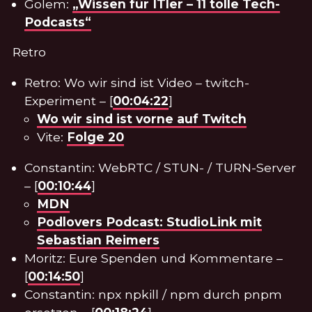
Golem:
„Wissen für ITler – 11 tolle Tech-
Podcasts“
Retro
Retro: Wo wir sind ist Video – twitch-
Experiment – [
00:04:22
]
Wo wir sind ist vorne auf Twitch
Vite:
Folge 20
Constantin: WebRTC / STUN- / TURN-Server
– [
00:10:44
]
MDN
Podlovers Podcast: StudioLink mit
Sebastian Reimers
Moritz: Eure Spenden und Kommentare –
[
00:14:50
]
Constantin: npx npkill / npm durch pnpm