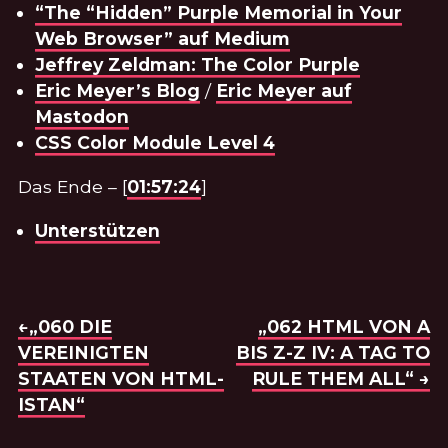
“The “Hidden” Purple Memorial in Your
Web Browser” auf Medium
Jeffrey Zeldman: The Color Purple
Eric Meyer’s Blog
/
Eric Meyer auf
Mastodon
CSS Color Module Level 4
Das Ende – [
01:57:24
]
Unterstützen
BEITRAGSNAVIGATION
VORHERIGE FOLGE:
←„060 DIE
NÄCHSTE FOLGE:
„062 HTML VON A
VEREINIGTEN
BIS Z-Z IV: A TAG TO
STAATEN VON HTML-
RULE THEM ALL“ →
ISTAN“