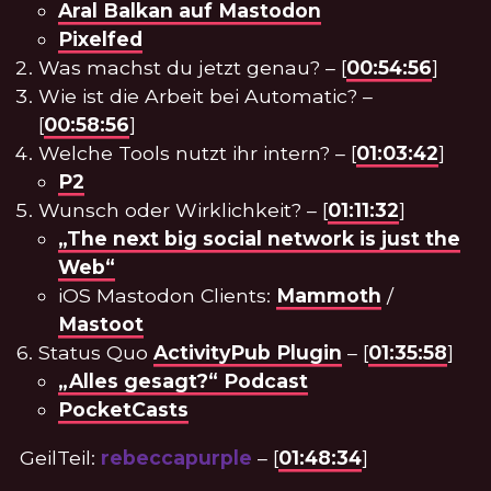
Aral Balkan auf Mastodon
Pixelfed
Was machst du jetzt genau? – [
00:54:56
]
Wie ist die Arbeit bei Automatic? –
[
00:58:56
]
Welche Tools nutzt ihr intern? – [
01:03:42
]
P2
Wunsch oder Wirklichkeit? – [
01:11:32
]
„The next big social network is just the
Web“
iOS Mastodon Clients:
Mammoth
/
Mastoot
Status Quo
ActivityPub Plugin
– [
01:35:58
]
„Alles gesagt?“ Podcast
PocketCasts
GeilTeil:
rebeccapurple
– [
01:48:34
]