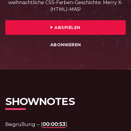
weihnachtliche CSS-Farben-Geschichte. Merry X-
(HTML)-MAS!
FOLGE №61 · VERÖFFENTLICHT AM: 
ABSPIELEN
ABONNIEREN
SHOWNOTES
Begrüßung – [
00:00:53
]