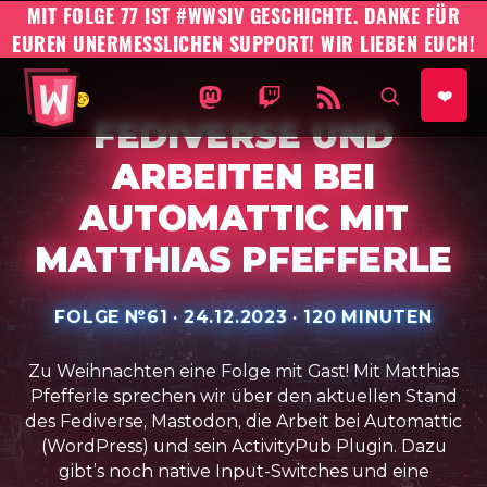
MIT FOLGE 77 IST #WWSIV GESCHICHTE. DANKE FÜR
EUREN UNERMESSLICHEN SUPPORT! WIR LIEBEN EUCH!
#WWSIV Homepage
WO WIR SIND IST VORNE AUF 
WO WIR SIND IST VORNE
WO WIR SIND IST 
AUF SEIT
❤️
FEDIVERSE UND
ARBEITEN BEI
AUTOMATTIC MIT
MATTHIAS PFEFFERLE
FOLGE №
61
·
VERÖFFENTLICHT AM:
24.12.2023
·
SPIELZEIT:
120 MINUTEN
Zu Weihnachten eine Folge mit Gast! Mit Matthias
Pfefferle sprechen wir über den aktuellen Stand
des Fediverse, Mastodon, die Arbeit bei Automattic
(WordPress) und sein ActivityPub Plugin. Dazu
gibt’s noch native Input-Switches und eine