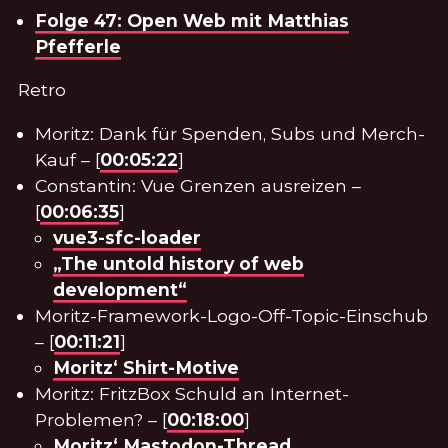
Folge 47: Open Web mit Matthias
Pfefferle
Retro
Moritz: Dank für Spenden, Subs und Merch-
Kauf – [
00:05:22
]
Constantin: Vue Grenzen ausreizen –
[
00:06:35
]
vue3-sfc-loader
„The untold history of web
development“
Moritz-Framework-Logo-Off-Topic-Einschub
– [
00:11:21
]
Moritz‘ Shirt-Motive
Moritz: FritzBox Schuld an Internet-
Problemen? – [
00:18:00
]
Moritz‘ Mastodon-Thread