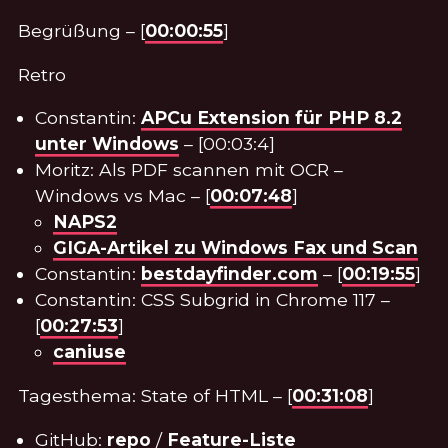
Begrüßung – [
00:00:55
]
Retro
Constantin:
APCu Extension für PHP 8.2
unter Windows
– [00:03:4]
Moritz: Als PDF scannen mit OCR –
Windows vs Mac – [
00:07:48
]
NAPS2
GIGA-Artikel zu Windows Fax und Scan
Constantin:
bestdayfinder.com
– [
00:19:55
]
Constantin: CSS Subgrid in Chrome 117 –
[
00:27:53
]
caniuse
Tagesthema: State of HTML – [
00:31:08
]
GitHub:
repo
/
Feature-Liste