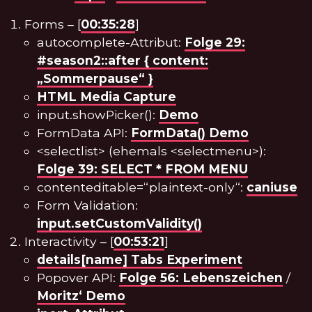
Forms – [
00:35:28
]
autocomplete-Attribut:
Folge 29:
#season2::after { content:
„Sommerpause“ }
HTML Media Capture
input.showPicker():
Demo
FormData API:
FormData() Demo
<selectlist> (ehemals <selectmenu>):
Folge 39: SELECT * FROM MENU
contenteditable=“plaintext-only“:
caniuse
Form Validation:
input.setCustomValidity()
Interactivity – [
00:53:21
]
details[name] Tabs Experiment
Popover API:
Folge 56: Lebenszeichen
/
Moritz‘ Demo