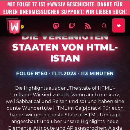
MIT FOLGE 77 IST #WWSIV GESCHICHTE. DANKE FÜR
EUREN UNERMESSLICHEN SUPPORT! WIR LIEBEN EUCH!
#WWSIV Homepage
WO WIR SIND IST VORNE AUF 
WO WIR SIND IST VORNE
WO WIR SIND IST 
AUF SEIT
❤️
DIE VEREINIGTEN
STAATEN VON HTML-
ISTAN
FOLGE №
60
·
VERÖFFENTLICHT AM:
11.11.2023
·
SPIELZEIT:
113 MINUTEN
Die Highlights aus der „The state of HTML“-
Umfrage! Wir sind zurück (wenn auch nur kurz,
weil Sabbatical und Reisen und so) und haben eine
bunte Wundertüte HTML im Ge(p|b)äck! Für euch
haben wir uns die erste State of HTML-Umfrage
angeschaut und über unsere Highlights, neue
Elemente, Attribute und APIs gesprochen. Als da