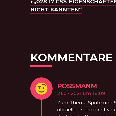
BEITRAGSNAVI
VORHERIGE FOLGE:
←„028 17 CSS-EIGENSCHAFTE
NICHT KANNTEN“
KOMMENTARE
POSSMANM
KOMM
am
21.07.2021 um 18:09
Zum Thema Sprite und SV
offiziellen spec nicht v