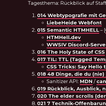
Tagesthema: Rückblick auf Staffe
014 Webtypografie mit Ge
LiebeHeide Webfont
015 Semantic HTMHELL
– [
HTMHell.dev
WWSIV Discord-Serve
016 The Holy State of CSS
017 TIL: TTL (Tagged Temp
CSS Tricks: Say Hello 
018 48 Dinge, die du (nie
Sanitizer API:
MDN
/
can
019 Rückblick, Ausblick, n
020 The elder scrolls (der 
021 7 Technik-Offenbarun