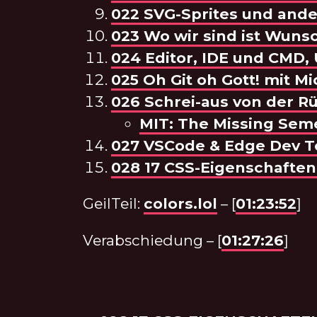
022 SVG-Sprites und ande
023 Wo wir sind ist Wuns
024 Editor, IDE und CMD,
025 Oh Git oh Gott! mit M
026 Schrei-aus von der 
MIT: The Missing Seme
027 VSCode & Edge Dev To
028 17 CSS-Eigenschaften
GeilTeil:
colors.lol
– [
01:23:52
]
Verabschiedung – [
01:27:26
]