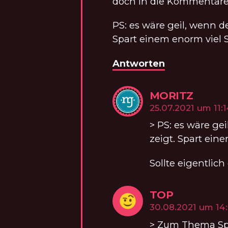
doch in die Kommentare
PS: es wäre geil, wenn 
Spart einem enorm viel S
Antworten
MORITZ
KOMM
am
25.07.2021 um 11:
> PS: es wäre g
zeigt. Spart ein
Sollte eigentlic
TOP
KOMMENT
am
30.08.2021 um 14
> Zum Thema Spr