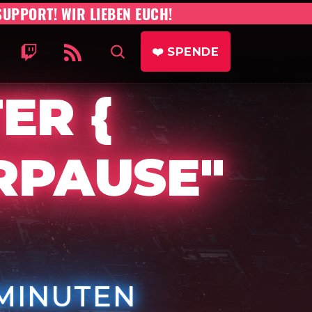
SUPPORT! WIR LIEBEN EUCH!
 WIR SIND IST VORNE AUF MASTODON
WO WIR SIND IST VORNE AUF TWITCH
WO WIR SIND IST VORNE RSS FEED
AUF SEITE SUCHEN
❤️
SPENDE
ER {
RPAUSE"
HT AM:
ELZEIT:
 MINUTEN